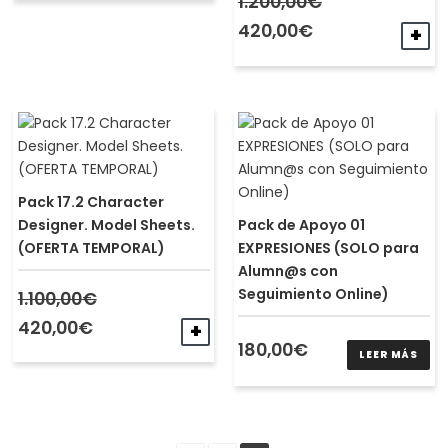
1.200,00
€
El
El
precio
precio
420,00
€
A
original
actual
era:
es:
1.200,00€.
420,00€.
Pack 17.2 Character
Designer. Model Sheets.
Pack de Apoyo 01
(OFERTA TEMPORAL)
EXPRESIONES (SOLO para
Alumn@s con
Seguimiento Online)
1.100,00
€
El
El
precio
precio
420,00
€
AÑADIR AL CARRITO
original
actual
180,00
€
LEER MÁS
era:
es:
1.100,00€.
420,00€.