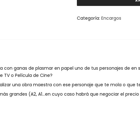
Personaje
A
Cuerpo
Entero
Categoría:
Encargos
Tinta
A4
cantidad
ista con ganas de plasmar en papel uno de tus personajes de en
e TV o Película de Cine?
alizar una obra maestra con ese personaje que te mola o que te
ás grandes (A2, A1…en cuyo caso habrá que negociar el precio 