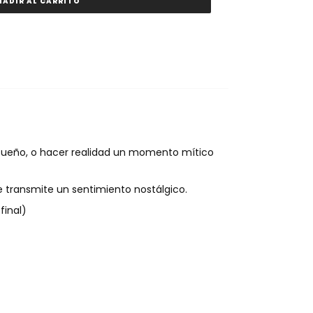
ÑADIR AL CARRITO
 sueño, o hacer realidad un momento mítico
 transmite un sentimiento nostálgico.
final)