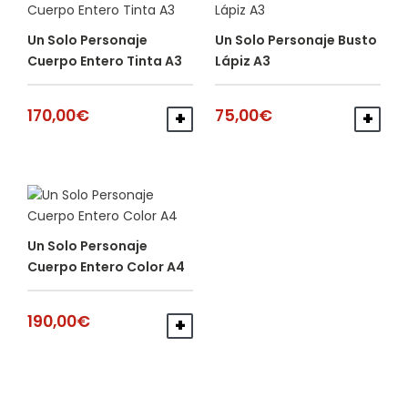
Un Solo Personaje
Un Solo Personaje Busto
Cuerpo Entero Tinta A3
Lápiz A3
170,00
€
75,00
€
AÑADIR AL CARRITO
AÑA
Un Solo Personaje
Cuerpo Entero Color A4
190,00
€
AÑADIR AL CARRITO