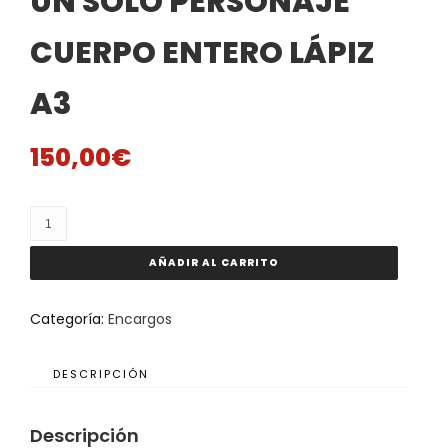
UN SOLO PERSONAJE
CUERPO ENTERO LÁPIZ
A3
150,00
€
Un
Solo
Personaje
AÑADIR AL CARRITO
Cuerpo
Entero
Categoría:
Encargos
Lápiz
A3
DESCRIPCIÓN
cantidad
Descripción